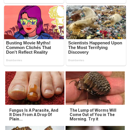
Fungus Is A Parasite, And
The Lump of Worms Will
It Dies From A Drop Of
Come Out of You in The
Plain...
Morning. Try it