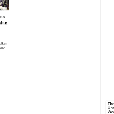
as
alan
ulkan
naan
n