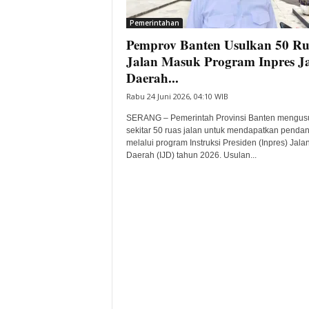
i
Pemerintahan
t
Pemprov Banten Usulkan 50 Ru
a
B
Jalan Masuk Program Inpres J
a
Daerah...
n
Rabu 24 Juni 2026, 04:10 WIB
t
e
SERANG – Pemerintah Provinsi Banten mengus
n
sekitar 50 ruas jalan untuk mendapatkan penda
H
melalui program Instruksi Presiden (Inpres) Jala
Daerah (IJD) tahun 2026. Usulan...
a
r
i
I
n
i