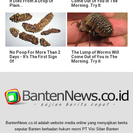
It Dies From A Drop Of
Come Out Of You In The
Plain...
Morning. Try It
No Poop For More Than 2
The Lump of Worms Will
Days - It's The First Sign
Come Out of You in The
Of
Morning. Try it
BantenNews.co.id adalah website media online yang menyajikan berita
seputar Banten berbadan hukum resmi PT Visi Siber Banten