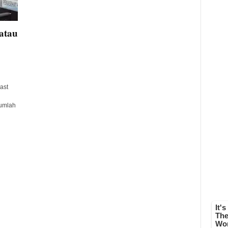
atau
ast
Jumlah