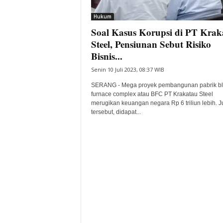
i
Hukum
t
Soal Kasus Korupsi di PT Krak
a
B
Steel, Pensiunan Sebut Risiko
a
Bisnis...
n
Senin 10 Juli 2023, 08:37 WIB
t
e
SERANG - Mega proyek pembangunan pabrik bl
n
furnace complex atau BFC PT Krakatau Steel
H
merugikan keuangan negara Rp 6 triliun lebih. 
tersebut, didapat...
a
r
i
I
n
i