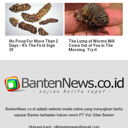
No Poop For More Than 2
The Lump of Worms Will
Days - It's The First Sign
Come Out of You in The
Of
Morning. Try it
BantenNews.co.id adalah website media online yang menyajikan berita
seputar Banten berbadan hukum resmi PT Visi Siber Banten
Hubungi kami:
rdkbantennews@gmail.com