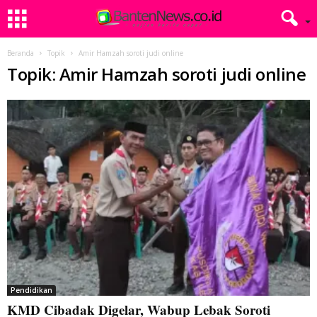
Beranda
Topik
Amir Hamzah soroti judi online
Topik: Amir Hamzah soroti judi online
Pendidikan
KMD Cibadak Digelar, Wabup Lebak Soroti