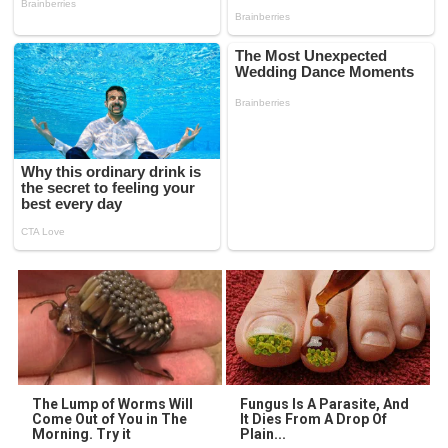
The Lump of Worms Will
Fungus Is A Parasite, And
Come Out of You in The
It Dies From A Drop Of
Morning. Try it
Plain...