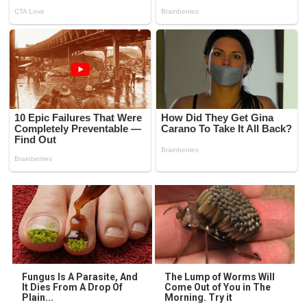
Fungus Is A Parasite, And
The Lump of Worms Will
It Dies From A Drop Of
Come Out of You in The
Plain...
Morning. Try it