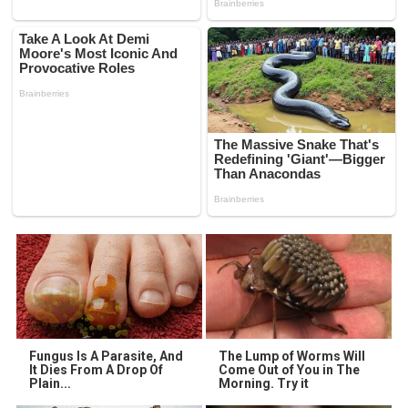
Fungus Is A Parasite, And
The Lump of Worms Will
It Dies From A Drop Of
Come Out of You in The
Plain...
Morning. Try it