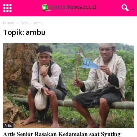
Beranda
Topik
Ambu
Topik: ambu
Artis
Artis Senior Rasakan Kedamaian saat Syuting