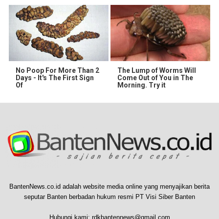
No Poop For More Than 2
The Lump of Worms Will
Days - It's The First Sign
Come Out of You in The
Of
Morning. Try it
BantenNews.co.id adalah website media online yang menyajikan berita
seputar Banten berbadan hukum resmi PT Visi Siber Banten
Hubungi kami:
rdkbantennews@gmail.com