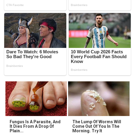
Fungus Is A Parasite, And
The Lump Of Worms Will
It Dies From A Drop Of
Come Out Of You In The
Plain...
Morning. Try It