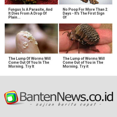
Fungus Is A Parasite, And
No Poop For More Than 2
It Dies From A Drop Of
Days - It's The First Sign
Plain...
Of
The Lump Of Worms Will
The Lump of Worms Will
Come Out Of You In The
Come Out of You in The
Morning. Try It
Morning. Try it