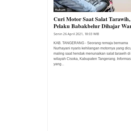
i
Hukum
t
Curi Motor Saat Salat Tarawih,
a
B
Pelaku Babakbelur Dihajar Wa
a
Senin 26 April 2021, 18:03 WIB
n
t
KAB. TANGERANG - Seorang remaja bernama
e
Nurhayani nyaris kehilangan motornya yang dicu
maling saat hendak menunaikan salat tarawih di
n
wilayah Cisoka, Kabupaten Tangerang. Informas
H
yang...
a
r
i
I
n
i