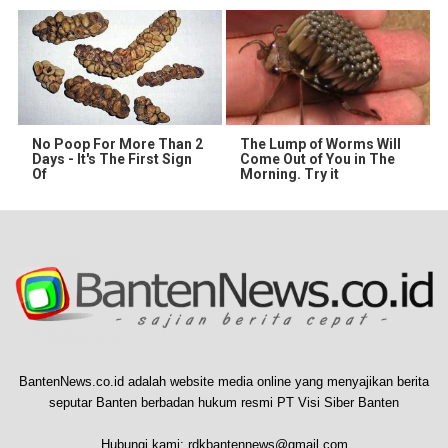
No Poop For More Than 2
The Lump of Worms Will
Days - It's The First Sign
Come Out of You in The
Of
Morning. Try it
BantenNews.co.id adalah website media online yang menyajikan berita
seputar Banten berbadan hukum resmi PT Visi Siber Banten
Hubungi kami:
rdkbantennews@gmail.com