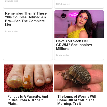
Fungus Is A Parasite, And
The Lump of Worms Will
It Dies From A Drop Of
Come Out of You in The
Plain...
Morning. Try it