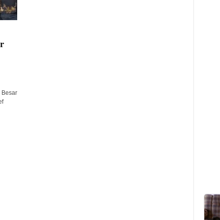
r
 Besar
ef