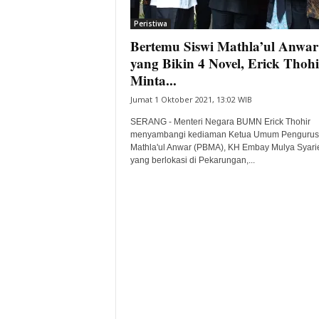
i
Peristiwa
t
Bertemu Siswi Mathla’ul Anwar
a
B
yang Bikin 4 Novel, Erick Thohi
a
Minta...
n
Jumat 1 Oktober 2021, 13:02 WIB
t
e
SERANG - Menteri Negara BUMN Erick Thohir
n
menyambangi kediaman Ketua Umum Pengurus
H
Mathla'ul Anwar (PBMA), KH Embay Mulya Syari
yang berlokasi di Pekarungan,...
a
r
i
I
n
i