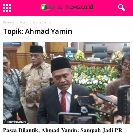
Beranda
Topik
Ahmad Yamin
Topik: Ahmad Yamin
Pemerintahan
Pasca Dilantik, Ahmad Yamin: Sampah Jadi PR