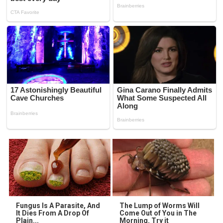
Fungus Is A Parasite, And
The Lump of Worms Will
It Dies From A Drop Of
Come Out of You in The
Plain...
Morning. Try it