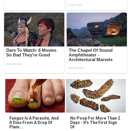
Fungus Is A Parasite, And
No Poop For More Than 2
It Dies From A Drop Of
Days - It's The First Sign
Plain...
Of