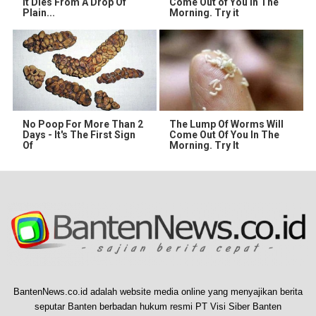
It Dies From A Drop Of
Come Out of You in The
Plain...
Morning. Try it
No Poop For More Than 2
The Lump Of Worms Will
Days - It's The First Sign
Come Out Of You In The
Of
Morning. Try It
BantenNews.co.id adalah website media online yang menyajikan berita
seputar Banten berbadan hukum resmi PT Visi Siber Banten