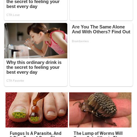
Fungus Is A Parasite, And
The Lump of Worms Will