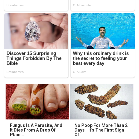
Fungus Is A Parasite, And
No Poop For More Than 2
It Dies From A Drop Of
Days - It's The First Sign
Plain...
Of