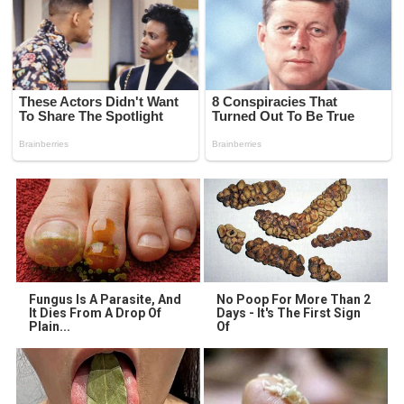
Fungus Is A Parasite, And
No Poop For More Than 2
It Dies From A Drop Of
Days - It's The First Sign
Plain...
Of