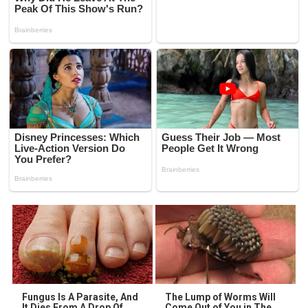
Fungus Is A Parasite, And
The Lump of Worms Will
It Dies From A Drop Of
Come Out of You in The