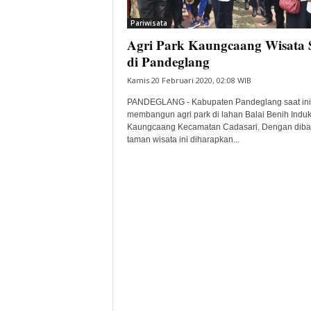
i
Pariwisata
t
Agri Park Kaungcaang Wisata 
a
B
di Pandeglang
a
Kamis 20 Februari 2020, 02:08 WIB
n
t
PANDEGLANG - Kabupaten Pandeglang saat ini
e
membangun agri park di lahan Balai Benih Induk
Kaungcaang Kecamatan Cadasari. Dengan dib
n
taman wisata ini diharapkan...
H
a
r
i
I
n
i