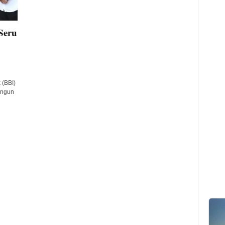
Seru
 (BBI)
angun