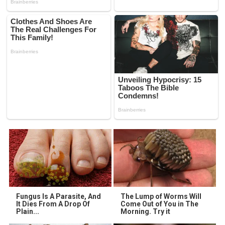
Fungus Is A Parasite, And
The Lump of Worms Will
It Dies From A Drop Of
Come Out of You in The
Plain...
Morning. Try it