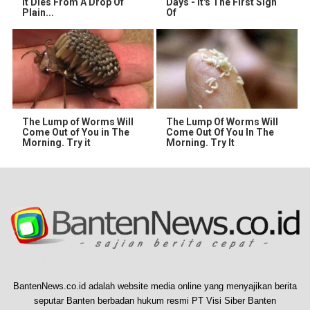
It Dies From A Drop Of
Days - It's The First Sign
Plain...
Of
The Lump of Worms Will
The Lump Of Worms Will
Come Out of You in The
Come Out Of You In The
Morning. Try it
Morning. Try It
BantenNews.co.id adalah website media online yang menyajikan berita
seputar Banten berbadan hukum resmi PT Visi Siber Banten