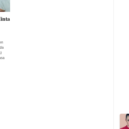
inta
en
ada
)
asa