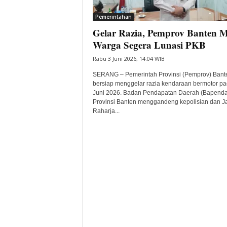
i
Pemerintahan
t
Gelar Razia, Pemprov Banten M
a
B
Warga Segera Lunasi PKB
a
Rabu 3 Juni 2026, 14:04 WIB
n
t
SERANG – Pemerintah Provinsi (Pemprov) Bant
e
bersiap menggelar razia kendaraan bermotor p
Juni 2026. Badan Pendapatan Daerah (Bapenda
n
Provinsi Banten menggandeng kepolisian dan J
H
Raharja...
a
r
i
I
n
i