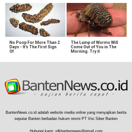
No Poop For More Than 2
The Lump of Worms Will
Days - It's The First Sign
Come Out of You in The
Of
Morning. Try it
BantenNews.co.id adalah website media online yang menyajikan berita
seputar Banten berbadan hukum resmi PT Visi Siber Banten
Hubungi kami:
rdkbantennews@gmail.com