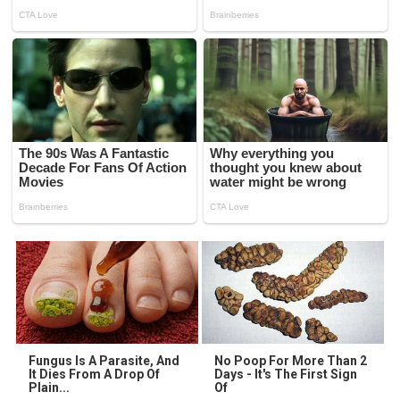
Fungus Is A Parasite, And
No Poop For More Than 2
It Dies From A Drop Of
Days - It's The First Sign
Plain...
Of