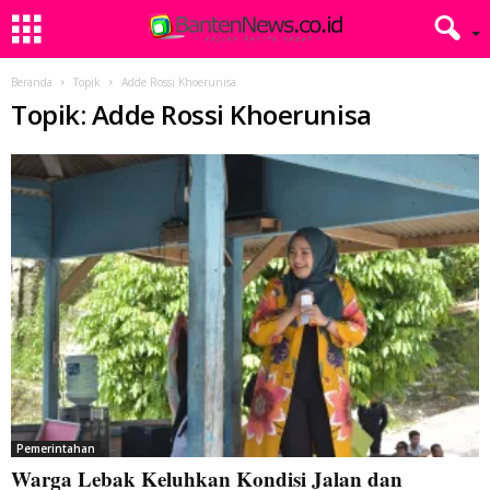
Beranda
Topik
Adde Rossi Khoerunisa
Topik: Adde Rossi Khoerunisa
Pemerintahan
Warga Lebak Keluhkan Kondisi Jalan dan