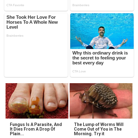
Fungus Is A Parasite, And
The Lump of Worms Will
It Dies From A Drop Of
Come Out of You in The
Plain...
Morning. Try it