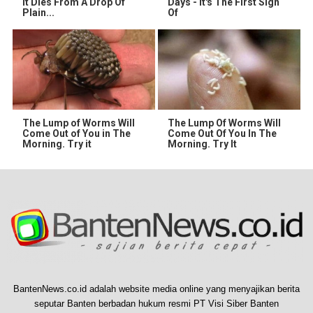
It Dies From A Drop Of
Days - It's The First Sign
Plain...
Of
The Lump of Worms Will
The Lump Of Worms Will
Come Out of You in The
Come Out Of You In The
Morning. Try it
Morning. Try It
BantenNews.co.id adalah website media online yang menyajikan berita
seputar Banten berbadan hukum resmi PT Visi Siber Banten