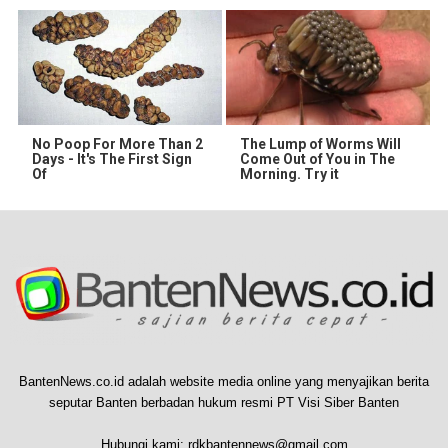
No Poop For More Than 2
The Lump of Worms Will
Days - It's The First Sign
Come Out of You in The
Of
Morning. Try it
BantenNews.co.id adalah website media online yang menyajikan berita
seputar Banten berbadan hukum resmi PT Visi Siber Banten
Hubungi kami:
rdkbantennews@gmail.com