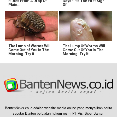
It Dies From A Drop Of
Days - It's The First Sign
Plain...
Of
The Lump of Worms Will
The Lump Of Worms Will
Come Out of You in The
Come Out Of You In The
Morning. Try it
Morning. Try It
BantenNews.co.id adalah website media online yang menyajikan berita
seputar Banten berbadan hukum resmi PT Visi Siber Banten