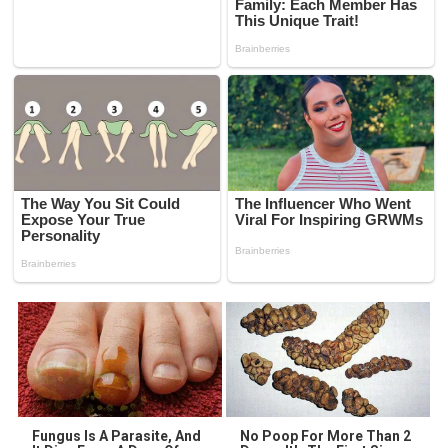
Fungus Is A Parasite, And
No Poop For More Than 2