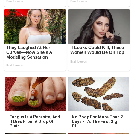
Fungus Is A Parasite, And
No Poop For More Than 2
It Dies From A Drop Of
Days - It's The First Sign
Plain...
Of