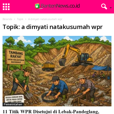
Beranda
Topik
A dimyati natakusumah wpr
Topik: a dimyati natakusumah wpr
Pemerintahan
11 Titik WPR Disetujui di Lebak-Pandeglang,