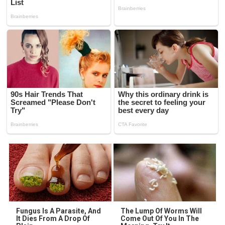
Fungus Is A Parasite, And
The Lump Of Worms Will
It Dies From A Drop Of
Come Out Of You In The