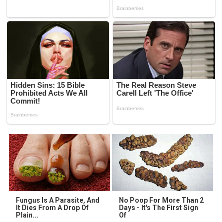
Fungus Is A Parasite, And
No Poop For More Than 2
It Dies From A Drop Of
Days - It's The First Sign
Plain...
Of