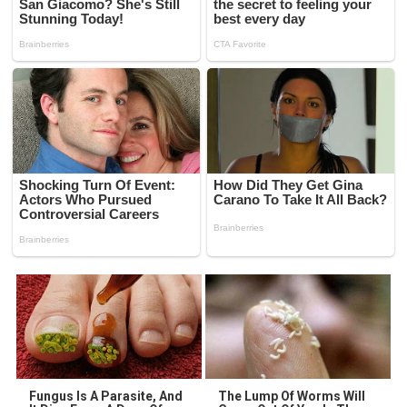
Fungus Is A Parasite, And
The Lump Of Worms Will