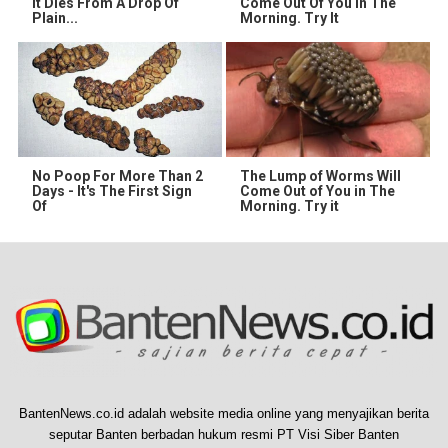
It Dies From A Drop Of
Come Out Of You In The
Plain...
Morning. Try It
No Poop For More Than 2
The Lump of Worms Will
Days - It's The First Sign
Come Out of You in The
Of
Morning. Try it
BantenNews.co.id adalah website media online yang menyajikan berita
seputar Banten berbadan hukum resmi PT Visi Siber Banten