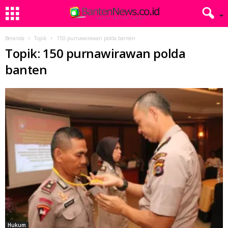
Beranda
Topik
150 purnawirawan polda banten
Topik: 150 purnawirawan polda
banten
Hukum