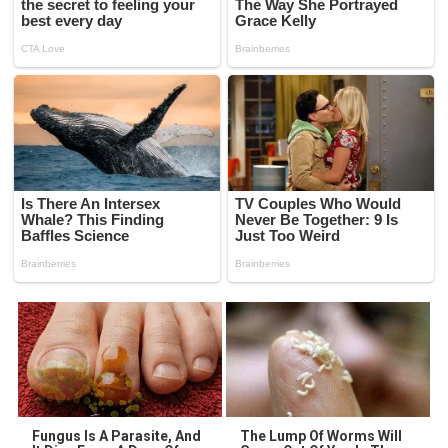
Fungus Is A Parasite, And
The Lump Of Worms Will