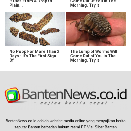
It Dies From A Drop Of
Come Out Of You In The
Plain...
Morning. Try It
No Poop For More Than 2
The Lump of Worms Will
Days - It's The First Sign
Come Out of You in The
Of
Morning. Try it
BantenNews.co.id adalah website media online yang menyajikan berita
seputar Banten berbadan hukum resmi PT Visi Siber Banten