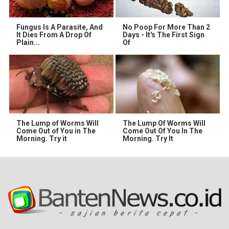
Fungus Is A Parasite, And
No Poop For More Than 2
It Dies From A Drop Of
Days - It's The First Sign
Plain...
Of
The Lump of Worms Will
The Lump Of Worms Will
Come Out of You in The
Come Out Of You In The
Morning. Try it
Morning. Try It