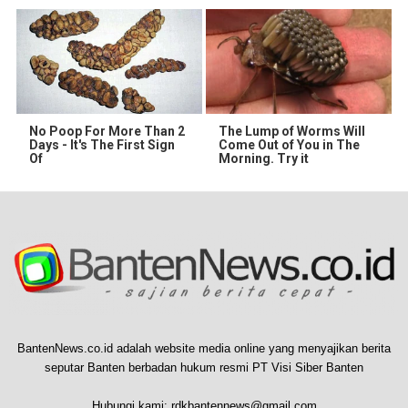
No Poop For More Than 2
The Lump of Worms Will
Days - It's The First Sign
Come Out of You in The
Of
Morning. Try it
BantenNews.co.id adalah website media online yang menyajikan berita
seputar Banten berbadan hukum resmi PT Visi Siber Banten
Hubungi kami:
rdkbantennews@gmail.com