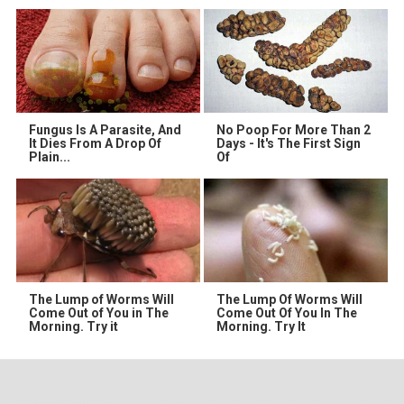
Fungus Is A Parasite, And
No Poop For More Than 2
It Dies From A Drop Of
Days - It's The First Sign
Plain...
Of
The Lump of Worms Will
The Lump Of Worms Will
Come Out of You in The
Come Out Of You In The
Morning. Try it
Morning. Try It