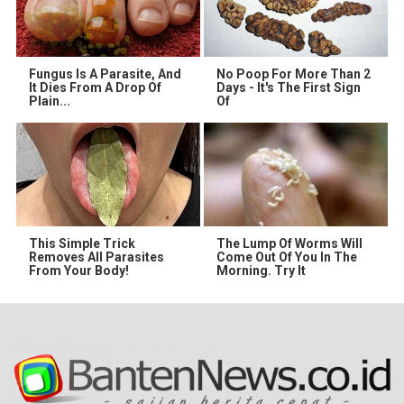
Fungus Is A Parasite, And
No Poop For More Than 2
It Dies From A Drop Of
Days - It's The First Sign
Plain...
Of
This Simple Trick
The Lump Of Worms Will
Removes All Parasites
Come Out Of You In The
From Your Body!
Morning. Try It