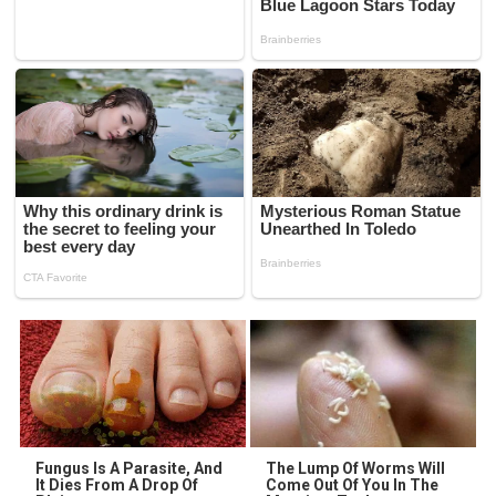
Fungus Is A Parasite, And
The Lump Of Worms Will
It Dies From A Drop Of
Come Out Of You In The