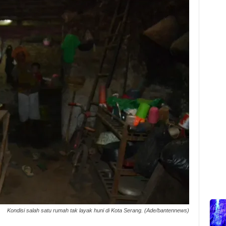
Kondisi salah satu rumah tak layak huni di Kota Serang. (Ade/bantennews)