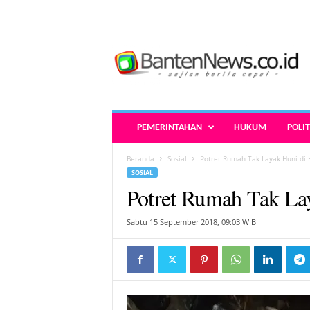
B
a
n
t
e
n
N
PEMERINTAHAN
HUKUM
POLIT
e
w
Beranda
Sosial
Potret Rumah Tak Layak Huni di 
s
SOSIAL
.
Potret Rumah Tak La
c
o
.
Sabtu 15 September 2018, 09:03 WIB
i
d
-
B
e
r