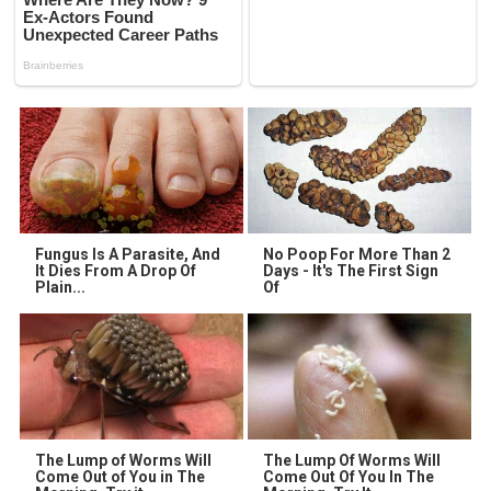
Fungus Is A Parasite, And
No Poop For More Than 2
It Dies From A Drop Of
Days - It's The First Sign
Plain...
Of
The Lump of Worms Will
The Lump Of Worms Will
Come Out of You in The
Come Out Of You In The