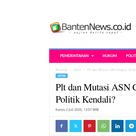
B
a
n
t
e
n
N
PEMERINTAHAN
HUKUM
POLIT
e
w
Beranda
Opini
Plt dan Mutasi ASN Cilegon: Strate
s
OPINI
.
Plt dan Mutasi ASN Ci
c
o
Politik Kendali?
.
i
Kamis 2 Juli 2026, 13:07 WIB
d
-
B
e
r