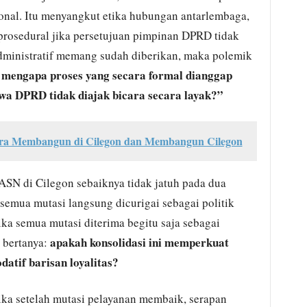
onal. Itu menyangkut etika hubungan antarlembaga,
rosedural jika persetujuan pimpinan DPRD tidak
administratif memang sudah diberikan, maka polemik
mengapa proses yang secara formal dianggap
:
wa DPRD tidak diajak bicara secara layak?”
tara Membangun di Cilegon dan Membangun Cilegon
 ASN di Cilegon sebaiknya tidak jatuh pada dua
 semua mutasi langsung dicurigai sebagai politik
jika semua mutasi diterima begitu saja sebagai
apakah konsolidasi ini memperkuat
 bertanya:
datif barisan loyalitas?
 Jika setelah mutasi pelayanan membaik, serapan