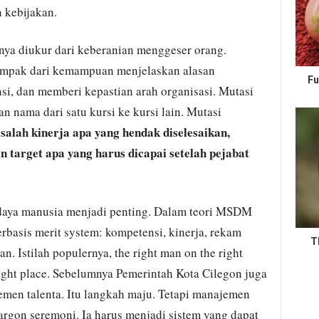
kebijakan.
nya diukur dari keberanian menggeser orang.
ampak dari kemampuan menjelaskan alasan
Fu
i, dan memberi kepastian arah organisasi. Mutasi
 nama dari satu kursi ke kursi lain. Mutasi
salah kinerja apa yang hendak diselesaikan,
n target apa yang harus dicapai setelah pejabat
daya manusia menjadi penting. Dalam teori MSDM
basis merit system: kompetensi, kinerja, rekam
T
tan. Istilah populernya, the right man on the right
 right place. Sebelumnya Pemerintah Kota Cilegon juga
emen talenta. Itu langkah maju. Tetapi manajemen
jargon seremoni. Ia harus menjadi sistem yang dapat