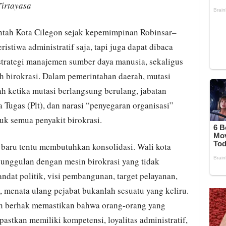
Tirtayasa
intah Kota Cilegon sejak kepemimpinan Robinsar–
istiwa administratif saja, tapi juga dapat dibaca
trategi manajemen sumber daya manusia, sekaligus
h birokrasi. Dalam pemerintahan daerah, mutasi
h ketika mutasi berlangsung berulang, jabatan
a Tugas (Plt), dan narasi “penyegaran organisasi”
tuk semua penyakit birokrasi.
baru tentu membutuhkan konsolidasi. Wali kota
unggulan dengan mesin birokrasi yang tidak
dat politik, visi pembangunan, target pelayanan,
u, menata ulang pejabat bukanlah sesuatu yang keliru.
n berhak memastikan bahwa orang-orang yang
pastkan memiliki kompetensi, loyalitas administratif,