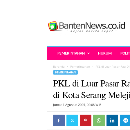
B
a
n
t
e
n
N
PEMERINTAHAN
HUKUM
POLIT
e
w
Beranda
Pemerintahan
PKL di Luar Pasar Rau D
s
PEMERINTAHAN
.
PKL di Luar Pasar R
c
o
di Kota Serang Meleji
.
i
Jumat 1 Agustus 2025, 02:08 WIB
d
-
B
e
r