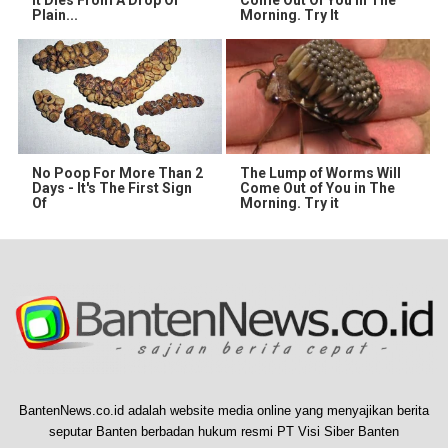
It Dies From A Drop Of
Come Out Of You In The
Plain...
Morning. Try It
No Poop For More Than 2
The Lump of Worms Will
Days - It's The First Sign
Come Out of You in The
Of
Morning. Try it
BantenNews.co.id adalah website media online yang menyajikan berita
seputar Banten berbadan hukum resmi PT Visi Siber Banten