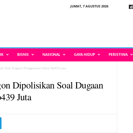
JUMAT, 7 AGUSTUS 2026
IK
BISNIS
NASIONAL
GAYA HIDUP
PERISTIWA
ikan Soal Dugaan Penggelapan Dana Rp439 Juta
gon Dipolisikan Soal Dugaan
439 Juta