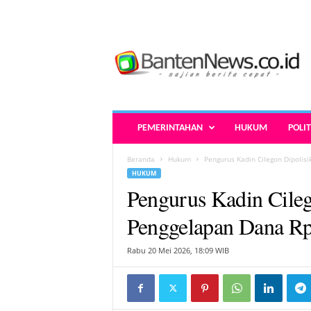
B
a
n
t
e
n
N
PEMERINTAHAN
HUKUM
POLIT
e
w
Beranda
Hukum
Pengurus Kadin Cilegon Dipolis
s
HUKUM
.
Pengurus Kadin Cile
c
o
Penggelapan Dana Rp
.
i
Rabu 20 Mei 2026, 18:09 WIB
d
-
B
e
r