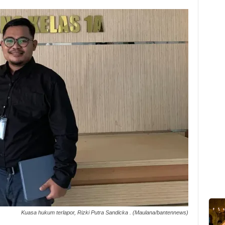
Kuasa hukum terlapor, Rizki Putra Sandicka . (Maulana/bantennews)