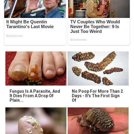
Fungus Is A Parasite, And
No Poop For More Than 2
It Dies From A Drop Of
Days - It's The First Sign
Plain...
Of