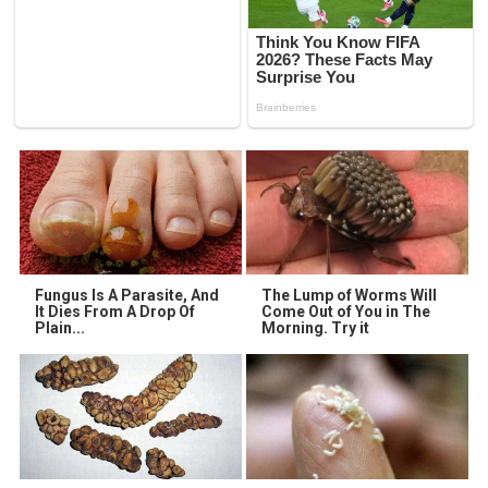
Fungus Is A Parasite, And
The Lump of Worms Will
It Dies From A Drop Of
Come Out of You in The
Plain...
Morning. Try it