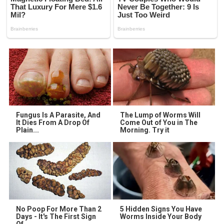
Fungus Is A Parasite, And
The Lump of Worms Will
It Dies From A Drop Of
Come Out of You in The
Plain...
Morning. Try it
No Poop For More Than 2
5 Hidden Signs You Have
Days - It's The First Sign
Worms Inside Your Body