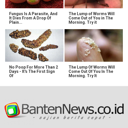
Fungus Is A Parasite, And
The Lump of Worms Will
It Dies From A Drop Of
Come Out of You in The
Plain...
Morning. Try it
No Poop For More Than 2
The Lump Of Worms Will
Days - It's The First Sign
Come Out Of You In The
Of
Morning. Try It